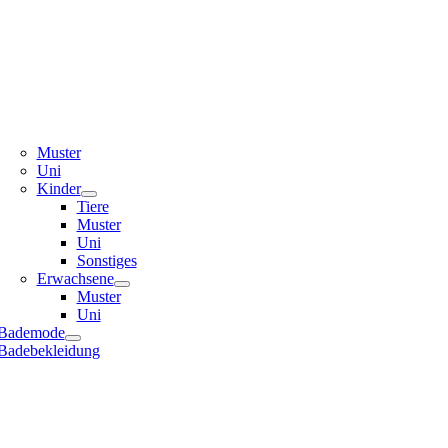
Muster
Uni
Kinder
Tiere
Muster
Uni
Sonstiges
Erwachsene
Muster
Uni
Bademode
Badebekleidung