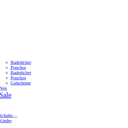
Badetücher
Ponchos
Badetücher
Ponchos
Gutscheine
Neu
Sale
e
ation
Schuhe
Kinder