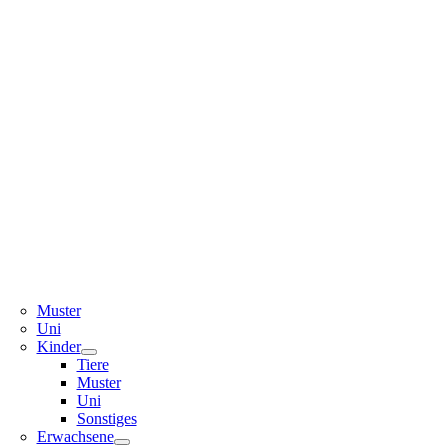
Muster
Uni
Kinder
Tiere
Muster
Uni
Sonstiges
Erwachsene