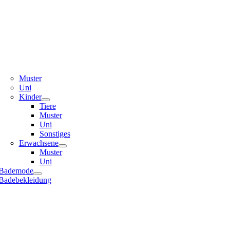
Muster
Uni
Kinder
Tiere
Muster
Uni
Sonstiges
Erwachsene
Muster
Uni
Bademode
Badebekleidung