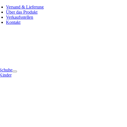
Zum
Versand & Lieferung
Inhalt
Über das Produkt
springen
Verkaufsstellen
Kontakt
e
ation
Schuhe
Kinder