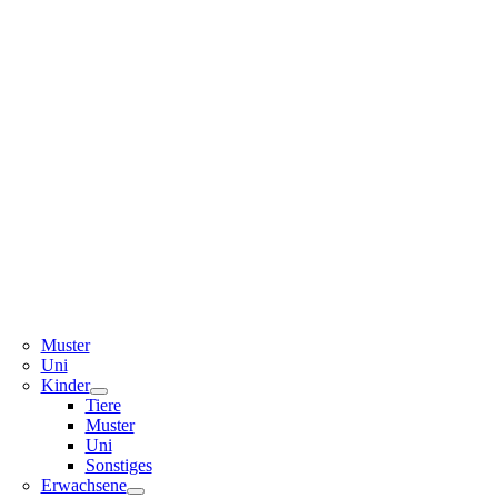
Muster
Uni
Kinder
Tiere
Muster
Uni
Sonstiges
Erwachsene