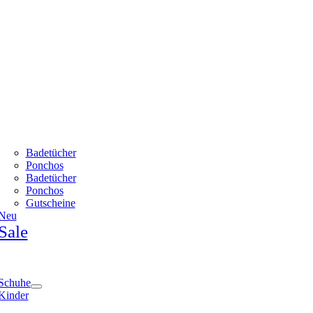
Badetücher
Ponchos
Badetücher
Ponchos
Gutscheine
Neu
Sale
e
ation
Schuhe
Kinder