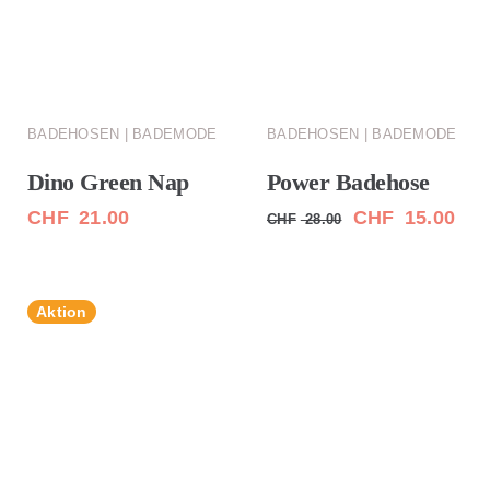
BADEHOSEN | BADEMODE
BADEHOSEN | BADEMODE
Dino Green Nap
Power Badehose
Ursprünglicher
Aktu
CHF
21.00
CHF
15.00
CHF
28.00
Preis
Pre
war:
ist:
Aktion
CHF 28.00
CHF