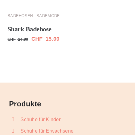
BADEHOSEN | BADEMODE
Shark Badehose
Ursprünglicher
Aktueller
CHF
15.00
CHF
24.90
Preis
Preis
war:
ist:
CHF 24.90
CHF 15.00.
Produkte
Schuhe für Kinder
Schuhe für Erwachsene