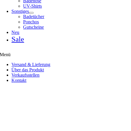
Badehose
UV-Shirts
Sonstiges
Badetücher
Ponchos
Gutscheine
Neu
Sale
Menü
Versand & Lieferung
Über das Produkt
Verkaufsstellen
Kontakt
Nach
oben