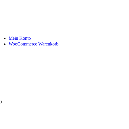
Zum
Inhalt
springen
Mein Konto
0
WooCommerce Warenkorb
)