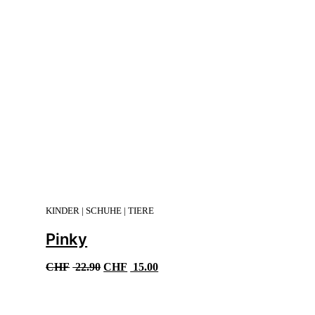
KINDER | SCHUHE | TIERE
Pinky
Ursprünglicher
Aktueller
CHF
22.90
CHF
15.00
Preis
Preis
war:
ist:
CHF 22.90
CHF 15.00.