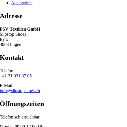
Accessoires
Adresse
PSV Textilien GmbH
Slipstop Shoes
Ey 5
3063 Ittigen
Kontakt
Telefon:
+41 31 931 87 05
E-Mail:
info@slipstopshoes.ch
Öffnungszeiten
Telefonisch erreichbar:
Montag 09.00-12.00 Uhr