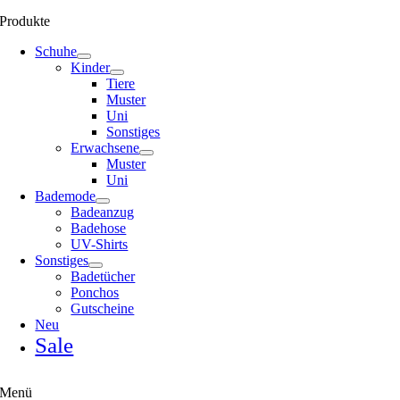
Produkte
Schuhe
Kinder
Tiere
Muster
Uni
Sonstiges
Erwachsene
Muster
Uni
Bademode
Badeanzug
Badehose
UV-Shirts
Sonstiges
Badetücher
Ponchos
Gutscheine
Neu
Sale
Menü