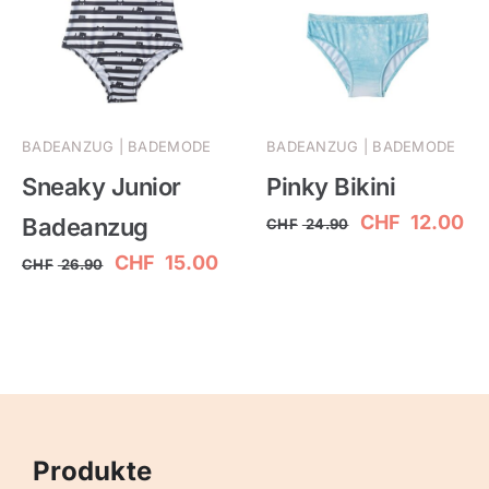
BADEANZUG | BADEMODE
BADEANZUG | BADEMODE
Sneaky Junior
Pinky Bikini
Ursprünglich
Ak
CHF
12.00
Badeanzug
CHF
24.90
Preis
Pr
Ursprünglicher
Aktueller
CHF
15.00
CHF
26.90
war:
ist
Preis
Preis
CHF 24.90
CH
war:
ist:
CHF 26.90
CHF 15.00.
Produkte