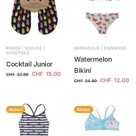
KINDER | SCHUHE |
BADEANZUG | BADEMODE
SONSTIGES
Watermelon
Cocktail Junior
Bikini
Ursprünglicher
Aktueller
CHF
15.00
CHF
22.90
Ursprünglich
Ak
CHF
12.00
CHF
24.90
Preis
Preis
Preis
Pr
war:
ist:
war:
ist
CHF 22.90
CHF 15.00.
CHF 24.90
CH
Aktion
Aktion