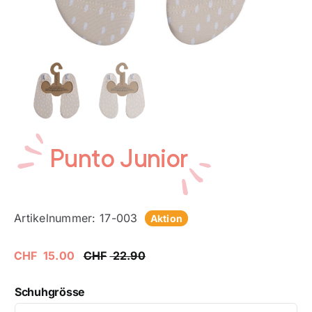
Punto Junior
Artikelnummer:
17-003
Aktion
CHF
15.00
CHF
22.90
Ursprünglicher
Aktueller
Preis
Preis
war:
ist:
Schuhgrösse
CHF 22.90
CHF 15.00.