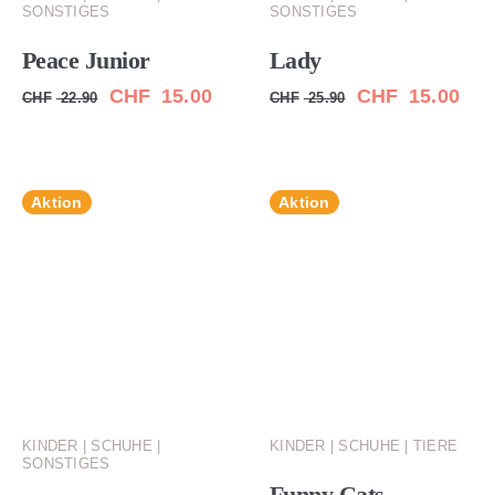
SONSTIGES
SONSTIGES
Peace Junior
Lady
Ursprünglicher
Aktueller
Ursprünglicher
Aktu
CHF
15.00
CHF
15.00
CHF
22.90
CHF
25.90
Preis
Preis
Preis
Pre
war:
ist:
war:
ist:
CHF 22.90
CHF 15.00.
CHF 25.90
CHF
Aktion
Aktion
KINDER | SCHUHE |
KINDER | SCHUHE | TIERE
SONSTIGES
Funny Cats