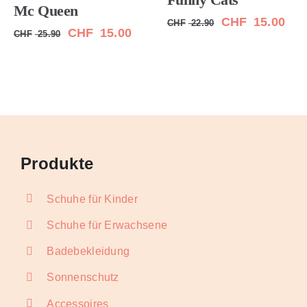
Mc Queen
Ursprünglicher
Aktu
CHF
15.00
CHF
22.90
Ursprünglicher
Aktueller
CHF
15.00
CHF
25.90
Preis
Pre
Preis
Preis
war:
ist:
war:
ist:
CHF 22.90
CHF
CHF 25.90
CHF 15.00.
Produkte
Schuhe für Kinder
Schuhe für Erwachsene
Badebekleidung
Sonnenschutz
Accessoires