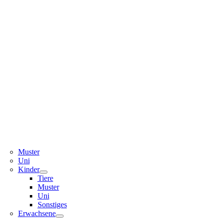
Muster
Uni
Kinder
Tiere
Muster
Uni
Sonstiges
Erwachsene