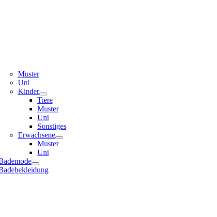
Muster
Uni
Kinder
Tiere
Muster
Uni
Sonstiges
Erwachsene
Muster
Uni
Bademode
Badebekleidung