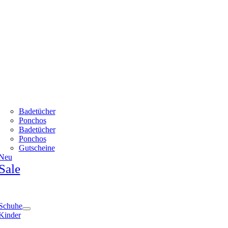
Badetücher
Ponchos
Badetücher
Ponchos
Gutscheine
Neu
Sale
e
ation
Schuhe
Kinder