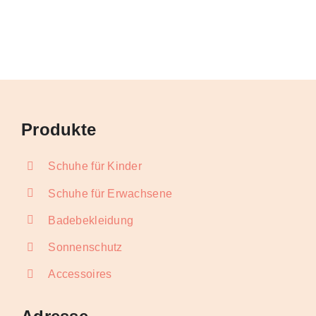
war:
ist:
Preis
Pre
CHF 25.90
CHF 10.00.
war:
ist:
CHF 25.90
CHF
Produkte
Schuhe für Kinder
Schuhe für Erwachsene
Badebekleidung
Sonnenschutz
Accessoires