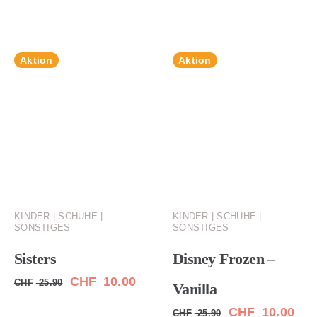
Preis
Preis
war:
ist:
CHF 25.90
CHF 15.00.
Aktion
Aktion
KINDER | SCHUHE |
KINDER | SCHUHE |
SONSTIGES
SONSTIGES
Sisters
Disney Frozen –
Ursprünglicher
Aktueller
CHF
10.00
CHF
25.90
Vanilla
Preis
Preis
Ursprünglicher
Aktu
CHF
10.00
CHF
25.90