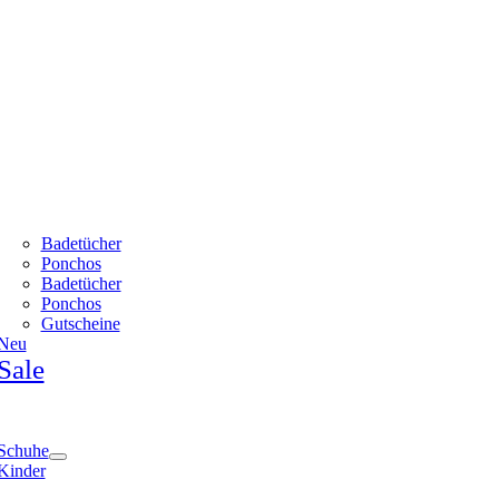
Badetücher
Ponchos
Badetücher
Ponchos
Gutscheine
Neu
Sale
e
ation
Schuhe
Kinder