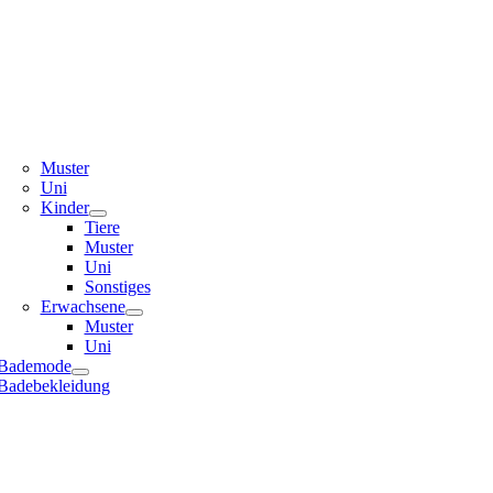
Muster
Uni
Kinder
Tiere
Muster
Uni
Sonstiges
Erwachsene
Muster
Uni
Bademode
Badebekleidung