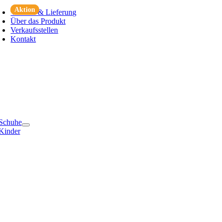
Aktion
Aktion
Zum
Versand & Lieferung
Inhalt
Über das Produkt
springen
Verkaufsstellen
Kontakt
e
ation
Schuhe
Kinder