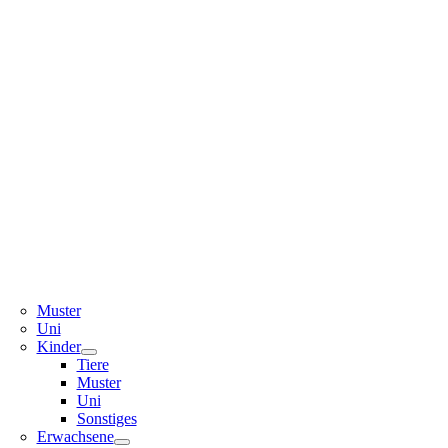
Muster
Uni
Kinder
Tiere
Muster
Uni
Sonstiges
Erwachsene