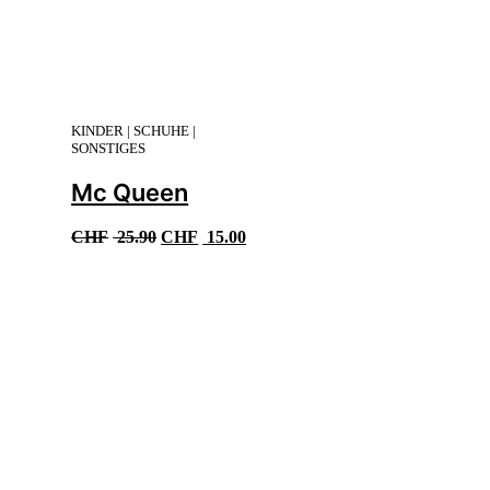
KINDER | SCHUHE |
SONSTIGES
Mc Queen
Ursprünglicher
Aktueller
CHF
25.90
CHF
15.00
Preis
Preis
war:
ist:
CHF 25.90
CHF 15.00.