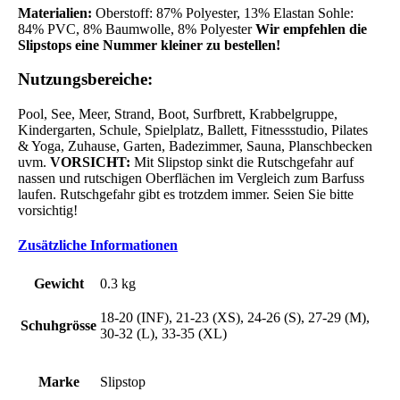
Materialien:
Oberstoff: 87% Polyester, 13% Elastan Sohle:
84% PVC, 8% Baumwolle, 8% Polyester
Wir empfehlen die
Slipstops eine Nummer kleiner zu bestellen!
Nutzungsbereiche:
Pool, See, Meer, Strand, Boot, Surfbrett, Krabbelgruppe,
Kindergarten, Schule, Spielplatz, Ballett, Fitnessstudio, Pilates
& Yoga, Zuhause, Garten, Badezimmer, Sauna, Planschbecken
uvm.
VORSICHT:
Mit Slipstop sinkt die Rutschgefahr auf
nassen und rutschigen Oberflächen im Vergleich zum Barfuss
laufen. Rutschgefahr gibt es trotzdem immer. Seien Sie bitte
vorsichtig!
Zusätzliche Informationen
Gewicht
0.3 kg
18-20 (INF), 21-23 (XS), 24-26 (S), 27-29 (M),
Schuhgrösse
30-32 (L), 33-35 (XL)
Marke
Slipstop