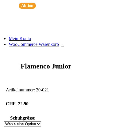
Zum
Aktion
Aktion
Aktion
Inhalt
springen
Mein Konto
0
WooCommerce Warenkorb
Flamenco Junior
Artikelnummer:
20-021
CHF
22.90
Schuhgrösse