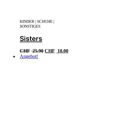
KINDER | SCHUHE |
SONSTIGES
Sisters
Ursprünglicher
Aktueller
CHF
25.90
CHF
10.00
Preis
Preis
Angebot!
war:
ist:
CHF 25.90
CHF 10.00.