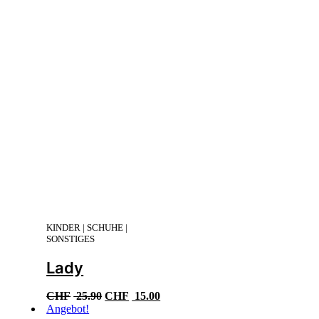
KINDER | SCHUHE |
SONSTIGES
Lady
Ursprünglicher
Aktueller
CHF
25.90
CHF
15.00
Preis
Preis
Angebot!