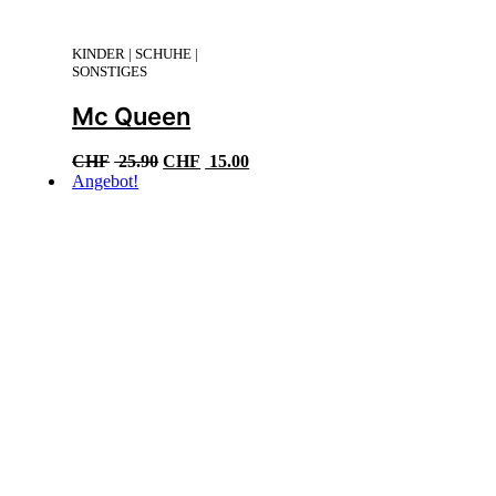
KINDER | SCHUHE |
SONSTIGES
Mc Queen
Ursprünglicher
Aktueller
CHF
25.90
CHF
15.00
Preis
Preis
Angebot!
war:
ist:
CHF 25.90
CHF 15.00.