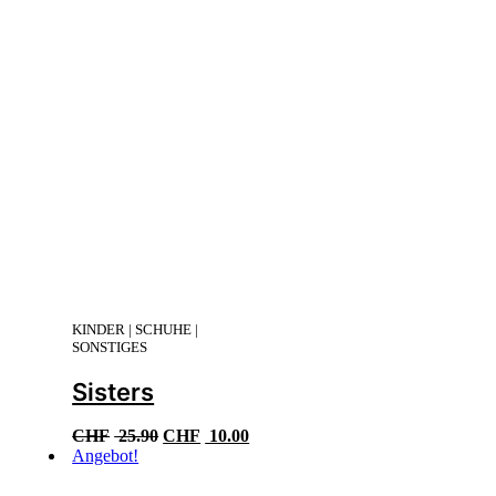
KINDER | SCHUHE |
SONSTIGES
Sisters
Ursprünglicher
Aktueller
CHF
25.90
CHF
10.00
Preis
Preis
Angebot!
war:
ist:
CHF 25.90
CHF 10.00.