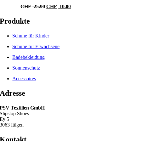
Ursprünglicher
Aktueller
CHF
25.90
CHF
10.00
Preis
Preis
war:
ist:
Produkte
CHF 25.90
CHF 10.00.
Schuhe für Kinder
Schuhe für Erwachsene
Badebekleidung
Sonnenschutz
Accessoires
Adresse
PSV Textilien GmbH
Slipstop Shoes
Ey 5
3063 Ittigen
Kontakt