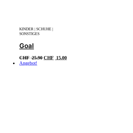
KINDER | SCHUHE |
SONSTIGES
Goal
Ursprünglicher
Aktueller
CHF
25.90
CHF
15.00
Preis
Preis
Angebot!
war:
ist:
CHF 25.90
CHF 15.00.