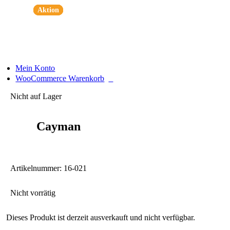
Zum
Aktion
Aktion
Aktion
Aktion
Inhalt
springen
Mein Konto
0
WooCommerce Warenkorb
Nicht auf Lager
Cayman
Artikelnummer:
16-021
Nicht vorrätig
Dieses Produkt ist derzeit ausverkauft und nicht verfügbar.