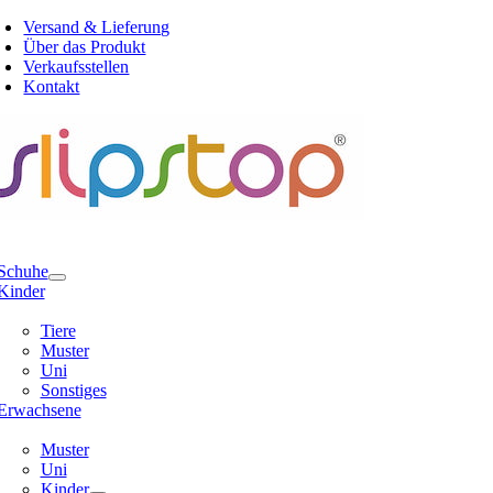
Zum
Versand & Lieferung
Inhalt
Über das Produkt
springen
Verkaufsstellen
Kontakt
e
ation
Schuhe
Kinder
Tiere
Muster
Uni
Sonstiges
Erwachsene
Muster
Uni
Kinder