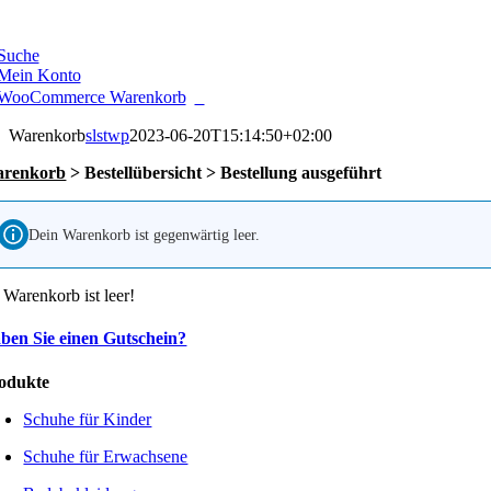
e
ation
Suche
Mein Konto
0
WooCommerce Warenkorb
Warenkorb
slstwp
2023-06-20T15:14:50+02:00
renkorb
> Bestellübersicht > Bestellung ausgeführt
Dein Warenkorb ist gegenwärtig leer.
 Warenkorb ist leer!
ben Sie einen Gutschein?
odukte
Schuhe für Kinder
Schuhe für Erwachsene