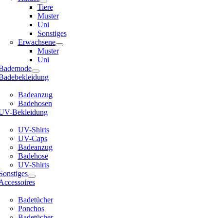
Tiere
Muster
Uni
Sonstiges
Erwachsene
Muster
Uni
Bademode
Badebekleidung
Badeanzug
Badehosen
UV-Bekleidung
UV-Shirts
UV-Caps
Badeanzug
Badehose
UV-Shirts
Sonstiges
Accessoires
Badetücher
Ponchos
Badetücher