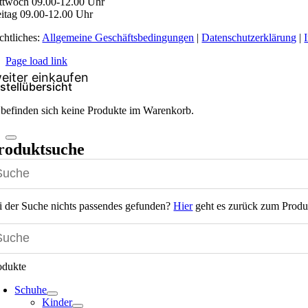
ttwoch 09.00-12.00 Uhr
eitag 09.00-12.00 Uhr
chtliches:
Allgemeine Geschäftsbedingungen
|
Datenschutzerklärung
|
Page load link
stellübersicht
 befinden sich keine Produkte im Warenkorb.
roduktsuche
i der Suche nichts passendes gefunden?
Hier
geht es zurück zum Produ
odukte
Schuhe
Kinder