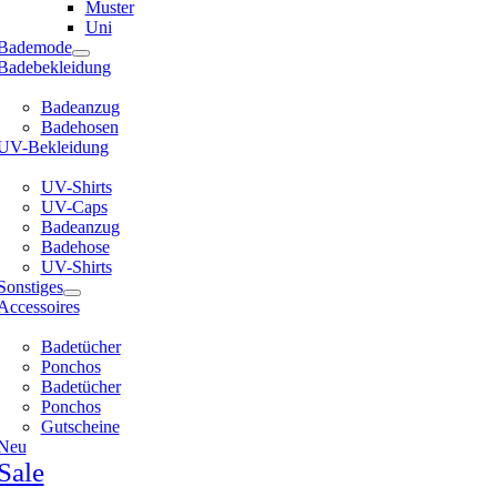
Muster
Uni
Bademode
Badebekleidung
Badeanzug
Badehosen
UV-Bekleidung
UV-Shirts
UV-Caps
Badeanzug
Badehose
UV-Shirts
Sonstiges
Accessoires
Badetücher
Ponchos
Badetücher
Ponchos
Gutscheine
Neu
Sale