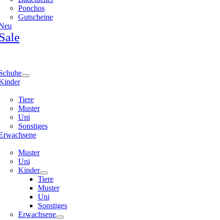
Ponchos
Gutscheine
Neu
Sale
e
ation
Schuhe
Kinder
Tiere
Muster
Uni
Sonstiges
Erwachsene
Muster
Uni
Kinder
Tiere
Muster
Uni
Sonstiges
Erwachsene