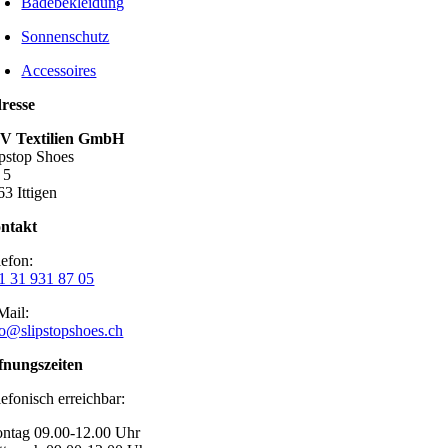
Badebekleidung
Sonnenschutz
Accessoires
resse
V Textilien GmbH
ipstop Shoes
 5
63 Ittigen
ntakt
lefon:
1 31 931 87 05
Mail:
fo@slipstopshoes.ch
fnungszeiten
lefonisch erreichbar:
ntag 09.00-12.00 Uhr