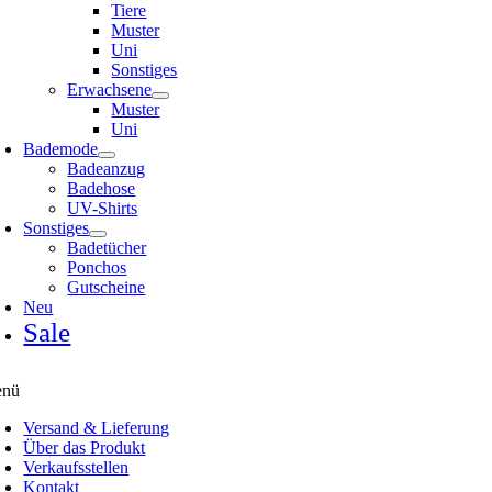
Tiere
Muster
Uni
Sonstiges
Erwachsene
Muster
Uni
Bademode
Badeanzug
Badehose
UV-Shirts
Sonstiges
Badetücher
Ponchos
Gutscheine
Neu
Sale
nü
Versand & Lieferung
Über das Produkt
Verkaufsstellen
Kontakt