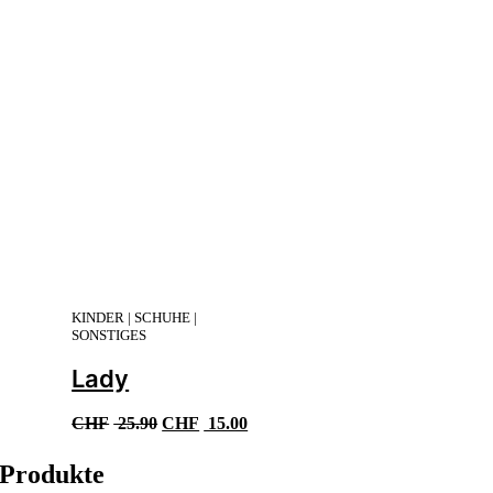
KINDER | SCHUHE |
SONSTIGES
Lady
Ursprünglicher
Aktueller
CHF
25.90
CHF
15.00
Preis
Preis
war:
ist:
Produkte
CHF 25.90
CHF 15.00.