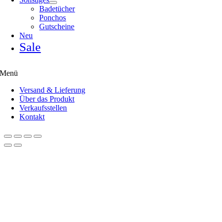
Badetücher
Ponchos
Gutscheine
Neu
Sale
Menü
Versand & Lieferung
Über das Produkt
Verkaufsstellen
Kontakt
Nach
oben