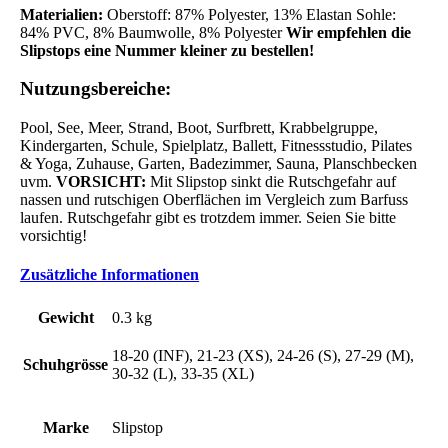
Materialien:
Oberstoff: 87% Polyester, 13% Elastan Sohle:
84% PVC, 8% Baumwolle, 8% Polyester
Wir empfehlen die
Slipstops eine Nummer kleiner zu bestellen!
Nutzungsbereiche:
Pool, See, Meer, Strand, Boot, Surfbrett, Krabbelgruppe,
Kindergarten, Schule, Spielplatz, Ballett, Fitnessstudio, Pilates
& Yoga, Zuhause, Garten, Badezimmer, Sauna, Planschbecken
uvm.
VORSICHT:
Mit Slipstop sinkt die Rutschgefahr auf
nassen und rutschigen Oberflächen im Vergleich zum Barfuss
laufen. Rutschgefahr gibt es trotzdem immer. Seien Sie bitte
vorsichtig!
Zusätzliche Informationen
Gewicht
0.3 kg
18-20 (INF), 21-23 (XS), 24-26 (S), 27-29 (M),
Schuhgrösse
30-32 (L), 33-35 (XL)
Marke
Slipstop