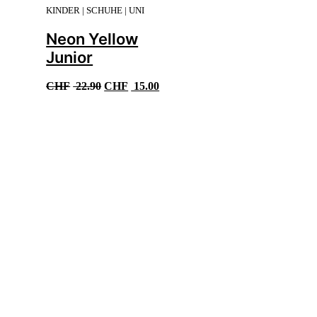
KINDER | SCHUHE | UNI
Neon Yellow
Junior
Ursprünglicher
Aktueller
CHF
22.90
CHF
15.00
Preis
Preis
war:
ist:
CHF 22.90
CHF 15.00.