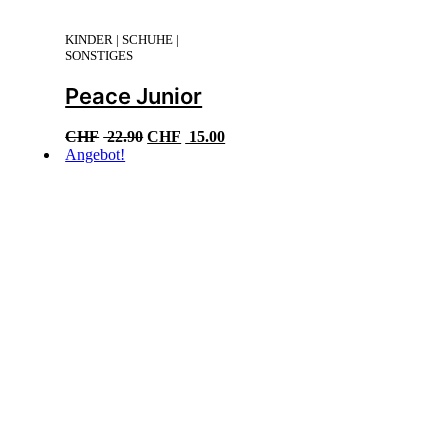
KINDER | SCHUHE |
SONSTIGES
Peace Junior
Ursprünglicher
Aktueller
CHF
22.90
CHF
15.00
Preis
Preis
Angebot!
war:
ist:
CHF 22.90
CHF 15.00.