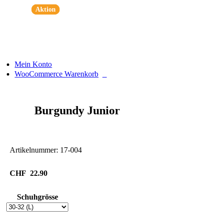
Zum
Aktion
Aktion
Aktion
Inhalt
springen
Mein Konto
0
WooCommerce Warenkorb
Burgundy Junior
Artikelnummer:
17-004
CHF
22.90
Schuhgrösse