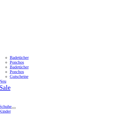
Badetücher
Ponchos
Badetücher
Ponchos
Gutscheine
Neu
Sale
e
ation
Schuhe
Kinder