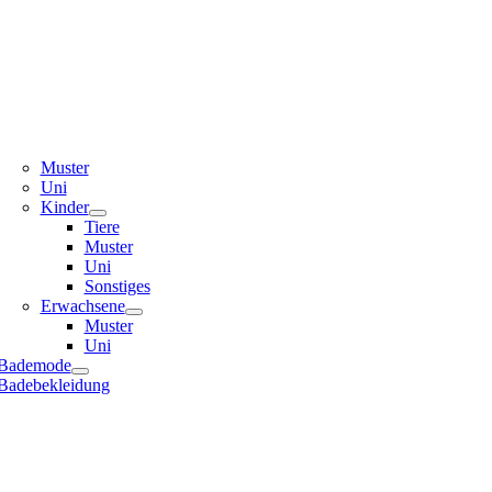
Muster
Uni
Kinder
Tiere
Muster
Uni
Sonstiges
Erwachsene
Muster
Uni
Bademode
Badebekleidung