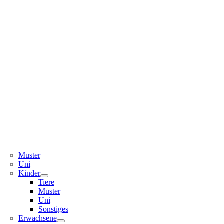
Muster
Uni
Kinder
Tiere
Muster
Uni
Sonstiges
Erwachsene